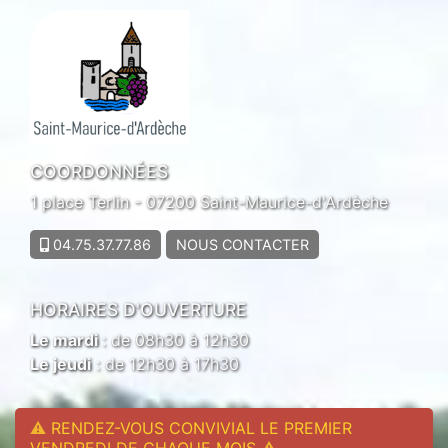
COORDONNÉES
1 place Terlin - 07200 Saint-Maurice-d'Ardèche
04.75.37.77.86
NOUS CONTACTER
HORAIRES D'OUVERTURE
Le mardi
: de 08h30 à 12h30
Le jeudi
: de 12h30 à 17h30
⚠
RENDEZ-VOUS CONVIVIAL LE PREMIER